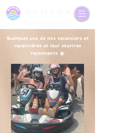
HEMERA
Vacances adaptées
Quelques uns de nos vacanciers et
vacancières et leur sourires
rayonnants ☀️